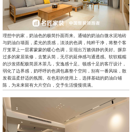
理想中的家，奶油色的极简扑面而来。通铺的奶油白微水泥地砖
与奶油白墙面，柔光的质感，淡淡的色调，纯粹干净，将整个客
厅笼罩上一层雾蒙蒙的暖心色调，呈现出万籁俱静的美好。摒弃
过多的家居装修，去繁从简，无尽的延伸感与通透感。软软糯糯
的沙发搭配极简原木茶几，安逸感十足。顿感十足的客厅设计，
弱化了边界感，奶呼呼的色调包裹整个空间，别有一番风味，散
发着温柔舒适的氛围。在色彩的使用上，选择基础的奶油白铺
陈，为未来留有大片空白，交予生活慢慢填满。