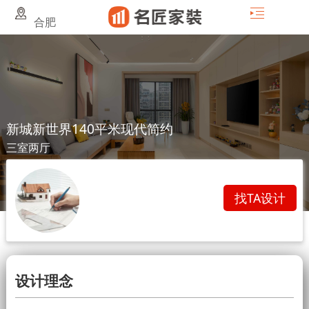
合肥
新城新世界140平米现代简约
三室两厅
找TA设计
设计理念